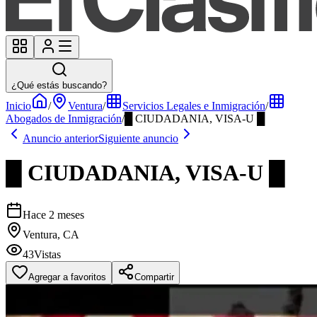
¿Qué estás buscando?
Inicio
/
Ventura
/
Servicios Legales e Inmigración
/
Abogados de Inmigración
/
█ CIUDADANIA, VISA-U █
Anuncio anterior
Siguiente anuncio
█ CIUDADANIA, VISA-U █
Hace 2 meses
Ventura, CA
43
Vistas
Agregar a favoritos
Compartir