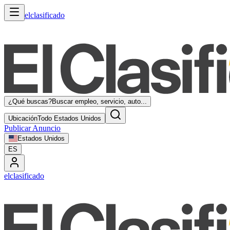
elclasificado
¿Qué buscas?
Buscar empleo, servicio, auto...
Ubicación
Todo Estados Unidos
Publicar Anuncio
Estados Unidos
ES
elclasificado