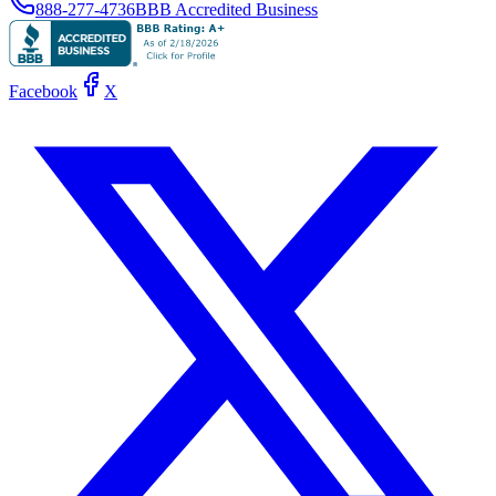
888-277-4736
BBB Accredited Business
Facebook
X