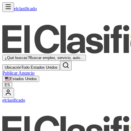
elclasificado
¿Qué buscas?
Buscar empleo, servicio, auto...
Ubicación
Todo Estados Unidos
Publicar Anuncio
Estados Unidos
ES
elclasificado