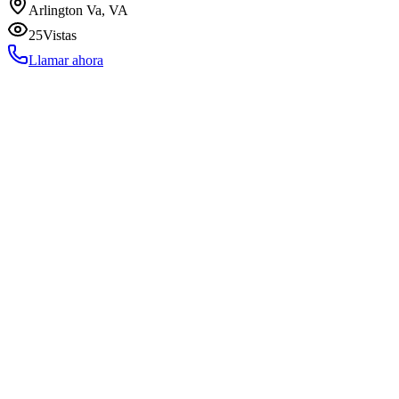
Arlington Va, VA
25
Vistas
Llamar ahora