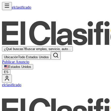
elclasificado
¿Qué buscas?
Buscar empleo, servicio, auto...
Ubicación
Todo Estados Unidos
Publicar Anuncio
Estados Unidos
ES
elclasificado