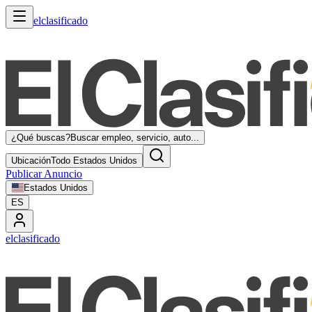
elclasificado
¿Qué buscas?
Buscar empleo, servicio, auto...
Ubicación
Todo Estados Unidos
Publicar Anuncio
Estados Unidos
ES
elclasificado