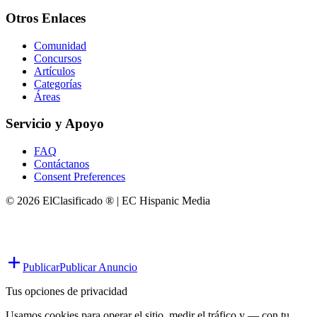
Otros Enlaces
Comunidad
Concursos
Artículos
Categorías
Áreas
Servicio y Apoyo
FAQ
Contáctanos
Consent Preferences
© 2026 ElClasificado ® | EC Hispanic Media
Publicar
Publicar Anuncio
Tus opciones de privacidad
Usamos cookies para operar el sitio, medir el tráfico y — con tu