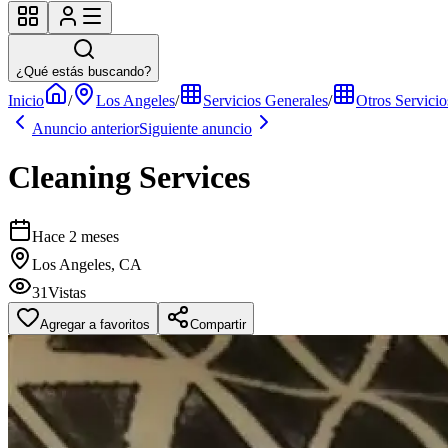
¿Qué estás buscando?
Inicio
/
Los Angeles
/
Servicios Generales
/
Otros Servicio
Anuncio anterior
Siguiente anuncio
Cleaning Services
Hace 2 meses
Los Angeles, CA
31
Vistas
Agregar a favoritos
Compartir