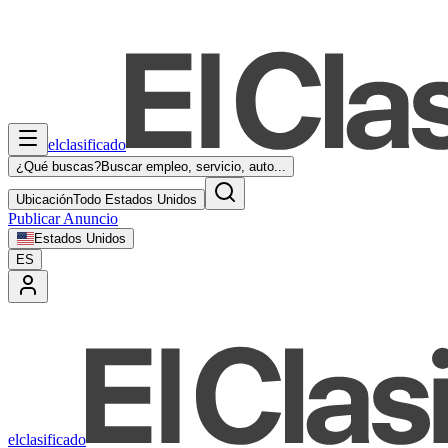
elclasificado
¿Qué buscas?
Buscar empleo, servicio, auto...
Ubicación
Todo Estados Unidos
Publicar Anuncio
Estados Unidos
ES
elclasificado