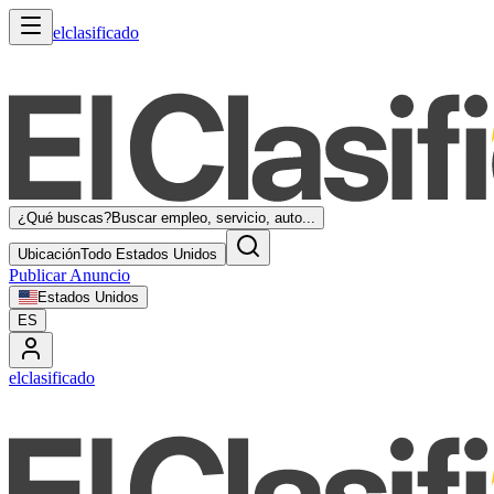
elclasificado
¿Qué buscas?
Buscar empleo, servicio, auto...
Ubicación
Todo Estados Unidos
Publicar Anuncio
Estados Unidos
ES
elclasificado