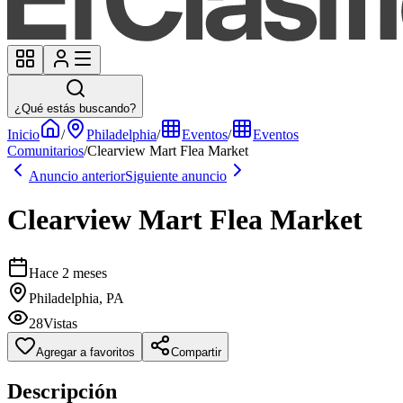
¿Qué estás buscando?
Inicio
/
Philadelphia
/
Eventos
/
Eventos
Comunitarios
/
Clearview Mart Flea Market
Anuncio anterior
Siguiente anuncio
Clearview Mart Flea Market
Hace 2 meses
Philadelphia, PA
28
Vistas
Agregar a favoritos
Compartir
Descripción