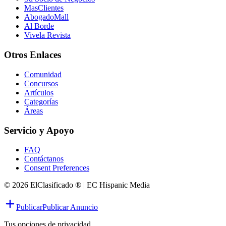
MasClientes
AbogadoMall
Al Borde
Vivela Revista
Otros Enlaces
Comunidad
Concursos
Artículos
Categorías
Áreas
Servicio y Apoyo
FAQ
Contáctanos
Consent Preferences
© 2026 ElClasificado ® | EC Hispanic Media
Publicar
Publicar Anuncio
Tus opciones de privacidad