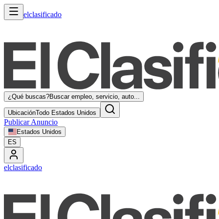
elclasificado
¿Qué buscas?
Buscar empleo, servicio, auto...
Ubicación
Todo Estados Unidos
Publicar Anuncio
Estados Unidos
ES
elclasificado