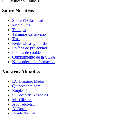
El Clasificado Online®
Sobre Nosotros
Sobre El Clasificado
Media Kits
Trabajos
Términos de servicio
Trust
Evite estafas y fraude
Política de privacidad
Política de cookies
Cumplimiento de la CCPA
No vender mi información
Nuestros Afiliados
EC Hispanic Media
Quinceanera.com
EmpleosLatino
Su Socio de Negocios
MasClientes
AbogadoMall
Al Borde
Vivela Revista