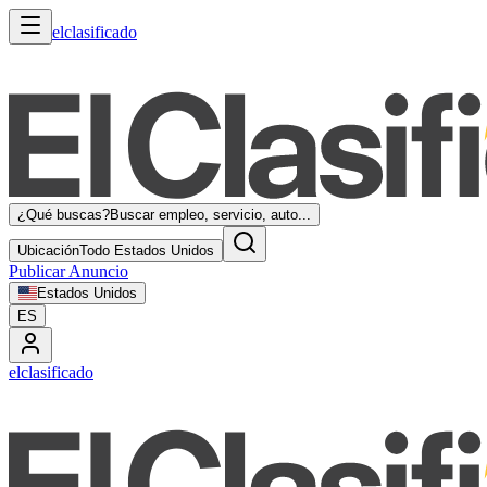
elclasificado
¿Qué buscas?
Buscar empleo, servicio, auto...
Ubicación
Todo Estados Unidos
Publicar Anuncio
Estados Unidos
ES
elclasificado