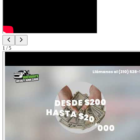
1
/
5