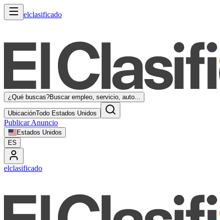
elclasificado
¿Qué buscas?
Buscar empleo, servicio, auto...
Ubicación
Todo Estados Unidos
Publicar Anuncio
Estados Unidos
ES
elclasificado