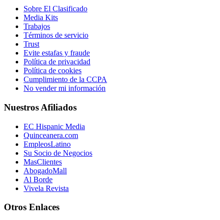
Sobre El Clasificado
Media Kits
Trabajos
Términos de servicio
Trust
Evite estafas y fraude
Política de privacidad
Política de cookies
Cumplimiento de la CCPA
No vender mi información
Nuestros Afiliados
EC Hispanic Media
Quinceanera.com
EmpleosLatino
Su Socio de Negocios
MasClientes
AbogadoMall
Al Borde
Vivela Revista
Otros Enlaces