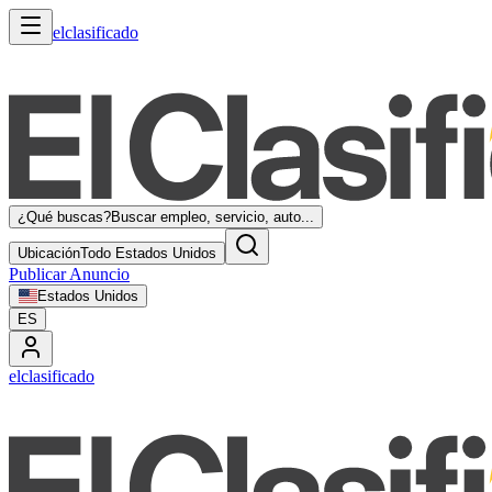
elclasificado
¿Qué buscas?
Buscar empleo, servicio, auto...
Ubicación
Todo Estados Unidos
Publicar Anuncio
Estados Unidos
ES
elclasificado