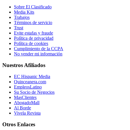
Sobre El Clasificado
Media Kits
Trabajos
Términos de servicio
Trust
Evite estafas y fraude
Política de privacidad
Política de cookies
Cumplimiento de la CCPA
No vender mi información
Nuestros Afiliados
EC Hispanic Media
Quinceanera.com
EmpleosLatino
Su Socio de Negocios
MasClientes
AbogadoMall
Al Borde
Vivela Revista
Otros Enlaces