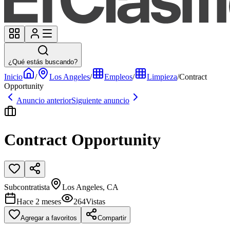
¿Qué estás buscando?
Inicio
/
Los Angeles
/
Empleos
/
Limpieza
/
Contract
Opportunity
Anuncio anterior
Siguiente anuncio
Contract Opportunity
Subcontratista
Los Angeles, CA
Hace 2 meses
264
Vistas
Agregar a favoritos
Compartir