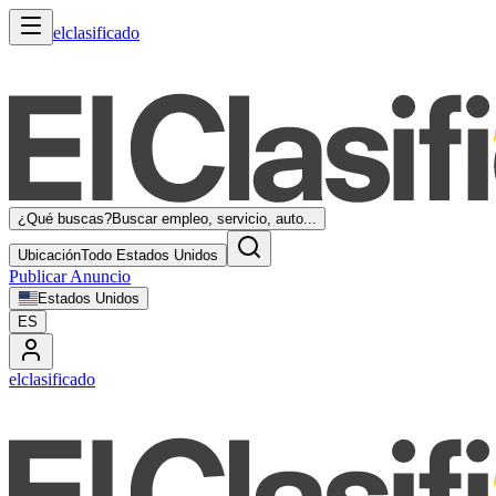
elclasificado
¿Qué buscas?
Buscar empleo, servicio, auto...
Ubicación
Todo Estados Unidos
Publicar Anuncio
Estados Unidos
ES
elclasificado