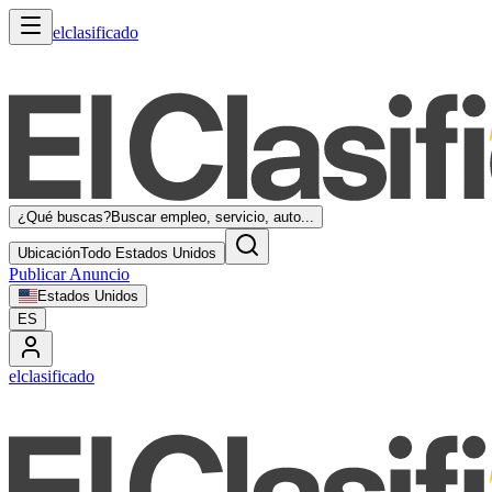
elclasificado
¿Qué buscas?
Buscar empleo, servicio, auto...
Ubicación
Todo Estados Unidos
Publicar Anuncio
Estados Unidos
ES
elclasificado