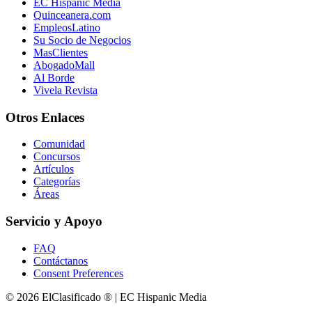
EC Hispanic Media
Quinceanera.com
EmpleosLatino
Su Socio de Negocios
MasClientes
AbogadoMall
Al Borde
Vivela Revista
Otros Enlaces
Comunidad
Concursos
Artículos
Categorías
Áreas
Servicio y Apoyo
FAQ
Contáctanos
Consent Preferences
© 2026 ElClasificado ® | EC Hispanic Media