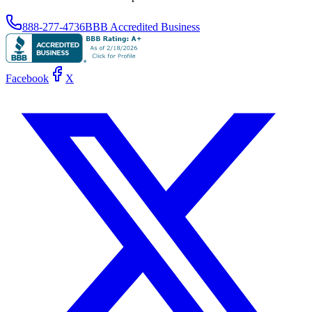
888-277-4736
BBB Accredited Business
Facebook
X