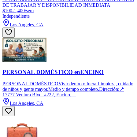
DE TRABAJAR Y DISPONIBILIDAD INMEDIATA
$100-1,400/sem
Independiente
Los Angeles, CA
PERSONAL DOMÉSTICO enENCINO
PERSONAL DOMÉSTICOVivir dentro o fuera.Limpieza, cuidado
de niños y gente mayor.Medio y tiempo completo.Dirección:📍
17777 Ventura Blvd. #222, Encino, ...
Los Angeles, CA