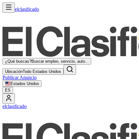
elclasificado
¿Qué buscas?
Buscar empleo, servicio, auto...
Ubicación
Todo Estados Unidos
Publicar Anuncio
Estados Unidos
ES
elclasificado