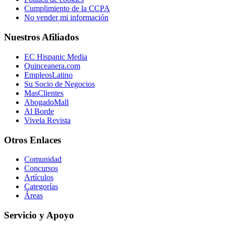
Cumplimiento de la CCPA
No vender mi información
Nuestros Afiliados
EC Hispanic Media
Quinceanera.com
EmpleosLatino
Su Socio de Negocios
MasClientes
AbogadoMall
Al Borde
Vivela Revista
Otros Enlaces
Comunidad
Concursos
Artículos
Categorías
Áreas
Servicio y Apoyo