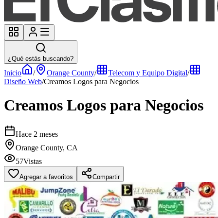
¿Qué estás buscando?
Inicio
/
Orange County
/
Telecom y Equipo Digital
/
Diseño Web
/
Creamos Logos para Negocios
Creamos Logos para Negocios
Hace 2 meses
Orange County, CA
57
Vistas
Agregar a favoritos
Compartir