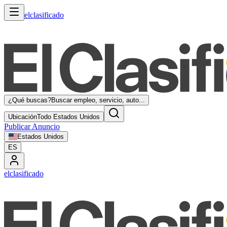
elclasificado
¿Qué buscas?
Buscar empleo, servicio, auto...
Ubicación
Todo Estados Unidos
Publicar Anuncio
Estados Unidos
ES
elclasificado