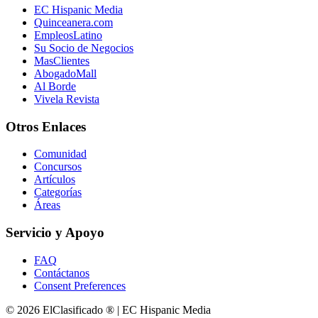
EC Hispanic Media
Quinceanera.com
EmpleosLatino
Su Socio de Negocios
MasClientes
AbogadoMall
Al Borde
Vivela Revista
Otros Enlaces
Comunidad
Concursos
Artículos
Categorías
Áreas
Servicio y Apoyo
FAQ
Contáctanos
Consent Preferences
© 2026 ElClasificado ® | EC Hispanic Media