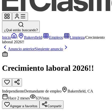
¿Qué estás buscando?
Inicio
/
Bakersfield
/
Empleos
/
Limpieza
/
Crecimiento
laboral 2026!!
Anuncio anterior
Siguiente anuncio
Crecimiento laboral 2026!!
Independiente
Demandante de empleo
Bakersfield, CA
Hace 2 meses
63
Vistas
Agregar a favoritos
Compartir