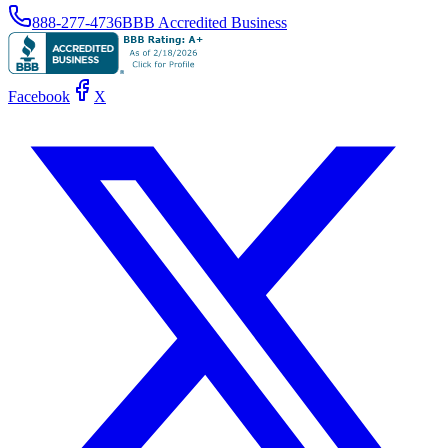
888-277-4736
BBB Accredited Business
Facebook
X