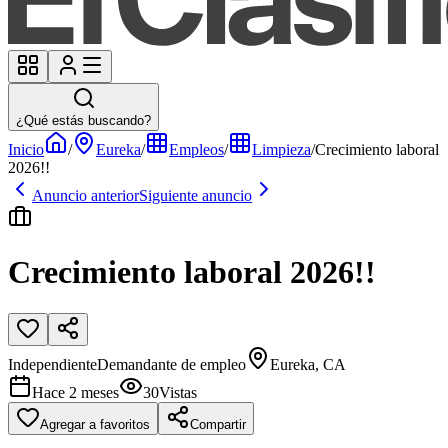
¿Qué estás buscando?
Inicio
/
Eureka
/
Empleos
/
Limpieza
/
Crecimiento laboral
2026!!
Anuncio anterior
Siguiente anuncio
Crecimiento laboral 2026!!
Independiente
Demandante de empleo
Eureka, CA
Hace 2 meses
30
Vistas
Agregar a favoritos
Compartir