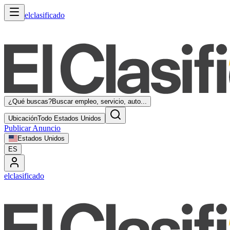
elclasificado
¿Qué buscas?
Buscar empleo, servicio, auto...
Ubicación
Todo Estados Unidos
Publicar Anuncio
Estados Unidos
ES
elclasificado