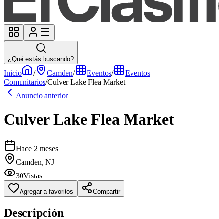
¿Qué estás buscando?
Inicio
/
Camden
/
Eventos
/
Eventos
Comunitarios
/
Culver Lake Flea Market
Anuncio anterior
Culver Lake Flea Market
Hace 2 meses
Camden, NJ
30
Vistas
Agregar a favoritos
Compartir
Descripción