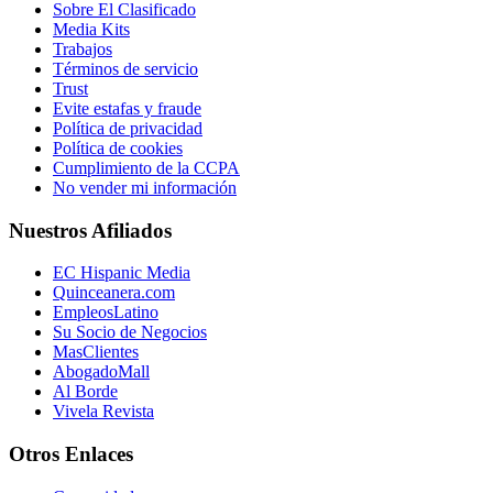
Sobre El Clasificado
Media Kits
Trabajos
Términos de servicio
Trust
Evite estafas y fraude
Política de privacidad
Política de cookies
Cumplimiento de la CCPA
No vender mi información
Nuestros Afiliados
EC Hispanic Media
Quinceanera.com
EmpleosLatino
Su Socio de Negocios
MasClientes
AbogadoMall
Al Borde
Vivela Revista
Otros Enlaces