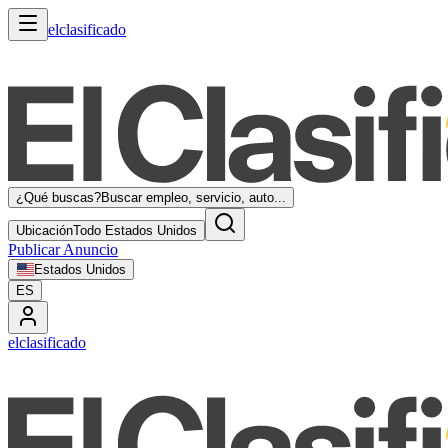
elclasificado
¿Qué buscas?
Buscar empleo, servicio, auto...
Ubicación
Todo Estados Unidos
Publicar Anuncio
Estados Unidos
ES
elclasificado