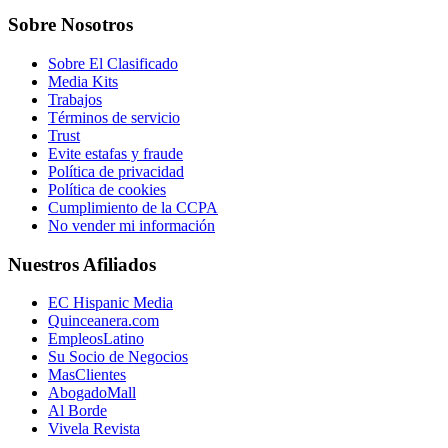
Sobre Nosotros
Sobre El Clasificado
Media Kits
Trabajos
Términos de servicio
Trust
Evite estafas y fraude
Política de privacidad
Política de cookies
Cumplimiento de la CCPA
No vender mi información
Nuestros Afiliados
EC Hispanic Media
Quinceanera.com
EmpleosLatino
Su Socio de Negocios
MasClientes
AbogadoMall
Al Borde
Vivela Revista