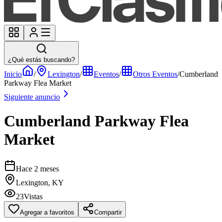
¿Qué estás buscando?
Inicio
/
Lexington
/
Eventos
/
Otros Eventos
/
Cumberland
Parkway Flea Market
Siguiente anuncio
Cumberland Parkway Flea
Market
Hace 2 meses
Lexington, KY
23
Vistas
Agregar a favoritos
Compartir