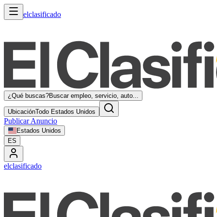
elclasificado
¿Qué buscas?
Buscar empleo, servicio, auto...
Ubicación
Todo Estados Unidos
Publicar Anuncio
Estados Unidos
ES
elclasificado