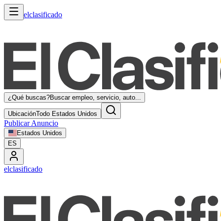
elclasificado
¿Qué buscas?
Buscar empleo, servicio, auto...
Ubicación
Todo Estados Unidos
Publicar Anuncio
Estados Unidos
ES
elclasificado