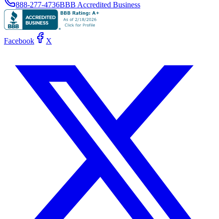
888-277-4736
BBB Accredited Business
Facebook
X