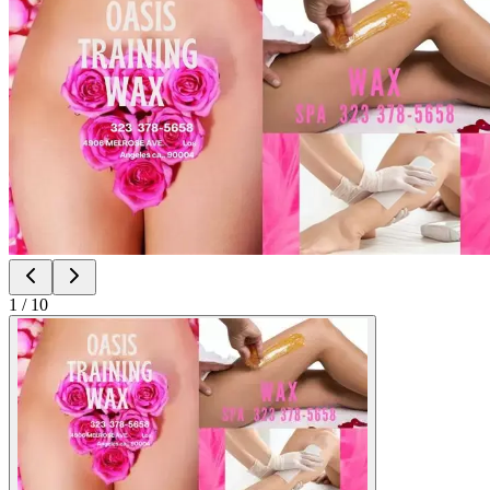
1
/
10