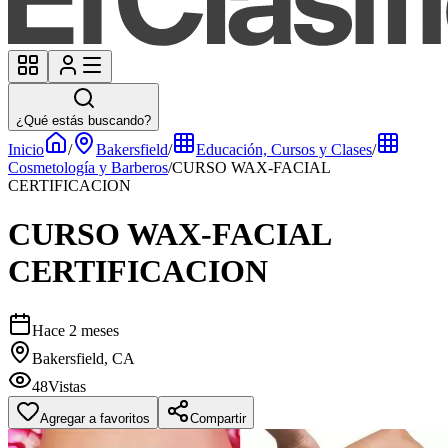
¿Qué estás buscando?
Inicio
/
Bakersfield
/
Educación, Cursos y Clases
/
Cosmetología y Barberos
/
CURSO WAX-FACIAL
CERTIFICACION
CURSO WAX-FACIAL
CERTIFICACION
Hace 2 meses
Bakersfield, CA
48
Vistas
Agregar a favoritos
Compartir