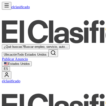
elclasificado
¿Qué buscas?
Buscar empleo, servicio, auto...
Ubicación
Todo Estados Unidos
Publicar Anuncio
Estados Unidos
ES
elclasificado