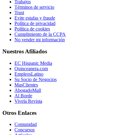
Trabajos
Términos de servicio
Trust
Evite estafas y fraude
Política de privacidad
Política de cookies
Cumplimiento de la CCPA
No vender mi información
Nuestros Afiliados
EC Hispanic Media
Quinceanera.com
EmpleosLatino
Su Socio de Negocios
MasClientes
AbogadoMall
Al Borde
Vivela Revista
Otros Enlaces
Comunidad
Concursos