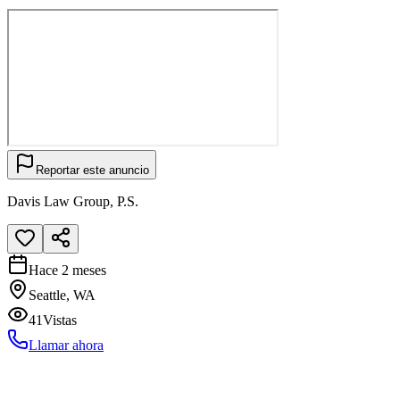
Reportar este anuncio
Davis Law Group, P.S.
Hace 2 meses
Seattle, WA
41
Vistas
Llamar ahora