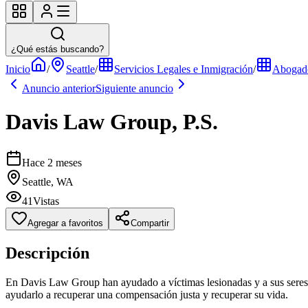
¿Qué estás buscando?
Inicio
/
Seattle
/
Servicios Legales e Inmigración
/
Abogado
Anuncio anterior
Siguiente anuncio
Davis Law Group, P.S.
Hace 2 meses
Seattle, WA
41
Vistas
Agregar a favoritos
Compartir
Descripción
En Davis Law Group han ayudado a víctimas lesionadas y a sus seres q
ayudarlo a recuperar una compensación justa y recuperar su vida.