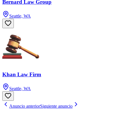
Bernard Law Group
Seattle, WA
Khan Law Firm
Seattle, WA
Anuncio anterior
Siguiente anuncio