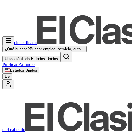
elclasificado
¿Qué buscas?
Buscar empleo, servicio, auto...
Ubicación
Todo Estados Unidos
Publicar Anuncio
Estados Unidos
ES
elclasificado