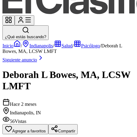
¿Qué estás buscando?
Inicio
/
Indianapolis
/
Salud
/
Psicólogo
/
Deborah L
Bowes, MA, LCSW LMFT
Siguiente anuncio
Deborah L Bowes, MA, LCSW
LMFT
Hace 2 meses
Indianapolis, IN
56
Vistas
Agregar a favoritos
Compartir