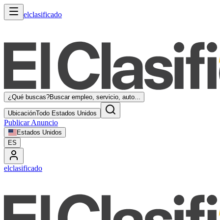
elclasificado
¿Qué buscas?
Buscar empleo, servicio, auto...
Ubicación
Todo Estados Unidos
Publicar Anuncio
Estados Unidos
ES
elclasificado