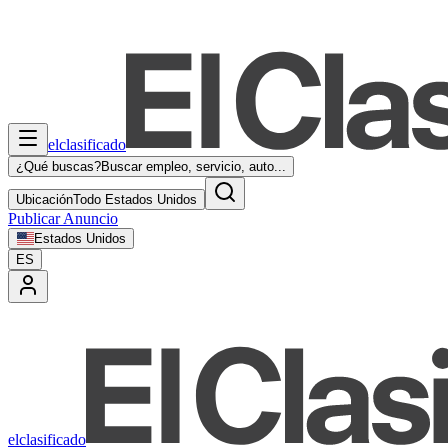
elclasificado
¿Qué buscas?
Buscar empleo, servicio, auto...
Ubicación
Todo Estados Unidos
Publicar Anuncio
Estados Unidos
ES
elclasificado