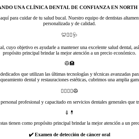
ANDO UNA CLÍNICA DENTAL DE CONFIANZA EN NORT
í para cuidar de tu salud bucal. Nuestro equipo de dentistas altament
personalizada y de calidad.
🦷🧑‍⚕️🩺
l, cuyo objetivo es ayudarle a mantener una excelente salud dental, así
propósito principal brindar la mejor atención a un precio económico.
🥼🏥
edicados que utilizan las últimas tecnologías y técnicas avanzadas para
queamiento dental y restauraciones estéticas, cubrimos una amplia gama
🧑‍⚕️👩‍⚕️🥼
 personal profesional y capacitado en servicios dentales generales que tr
💉💊
stas tienen como propósito principal brindar la mejor atención a un pr
✔️ Examen de detección de cáncer oral