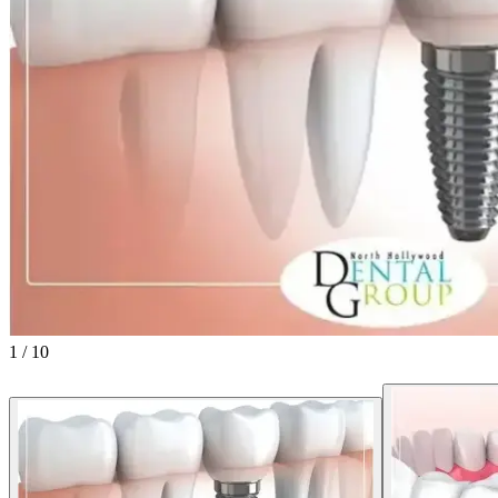
1
/
10