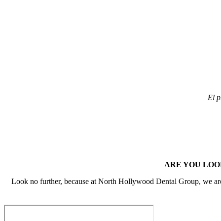
El p
ARE YOU LOO
Look no further, because at North Hollywood Dental Group, we are h