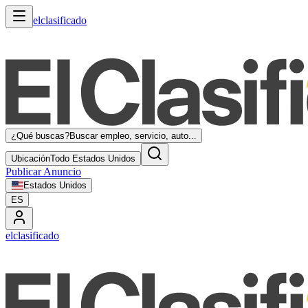
elclasificado
¿Qué buscas?
Buscar empleo, servicio, auto...
Ubicación
Todo Estados Unidos
Publicar Anuncio
Estados Unidos
ES
elclasificado