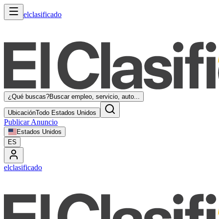
elclasificado
¿Qué buscas?
Buscar empleo, servicio, auto...
Ubicación
Todo Estados Unidos
Publicar Anuncio
Estados Unidos
ES
elclasificado