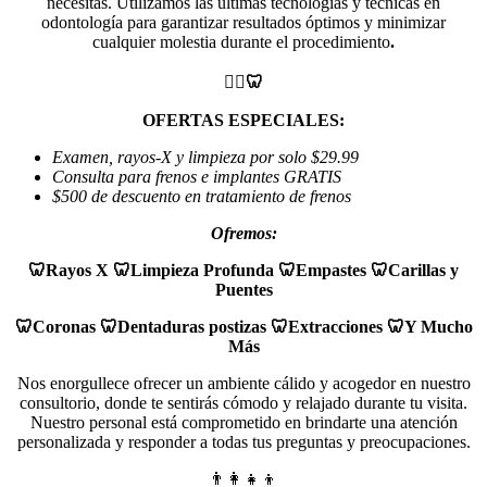
necesitas. Utilizamos las últimas tecnologías y técnicas en
odontología para garantizar resultados óptimos y minimizar
cualquier molestia durante el procedimiento
.
👩‍⚕️🦷
OFERTAS ESPECIALES:
Examen, rayos-X y limpieza por solo $29.99
Consulta para frenos e implantes GRATIS
$500 de descuento en tratamiento de frenos
Ofremos:
🦷Rayos X 🦷Limpieza Profunda 🦷Empastes 🦷Carillas y
Puentes
🦷Coronas 🦷Dentaduras postizas 🦷Extracciones 🦷Y Mucho
Más
Nos enorgullece ofrecer un ambiente cálido y acogedor en nuestro
consultorio, donde te sentirás cómodo y relajado durante tu visita.
Nuestro personal está comprometido en brindarte una atención
personalizada y responder a todas tus preguntas y preocupaciones.
👨‍👩‍👧‍👦