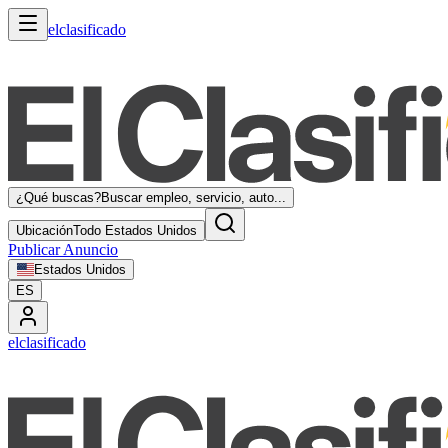
elclasificado
¿Qué buscas?
Buscar empleo, servicio, auto...
Ubicación
Todo Estados Unidos
Publicar Anuncio
Estados Unidos
ES
elclasificado