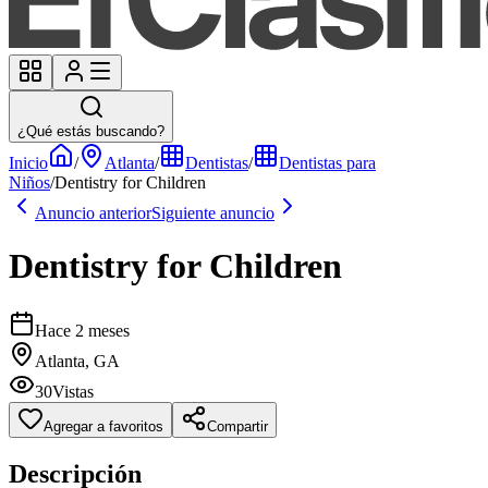
¿Qué estás buscando?
Inicio
/
Atlanta
/
Dentistas
/
Dentistas para
Niños
/
Dentistry for Children
Anuncio anterior
Siguiente anuncio
Dentistry for Children
Hace 2 meses
Atlanta, GA
30
Vistas
Agregar a favoritos
Compartir
Descripción