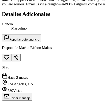
you are serious. Email us via ((craighoward93471@gmail.com)) for m
Detalles Adicionales
Género
Masculino
Reportar este anuncio
Disponible Macho Bichon Maltes
$190
Hace 2 meses
Los Angeles, CA
580
Vistas
Enviar mensaje