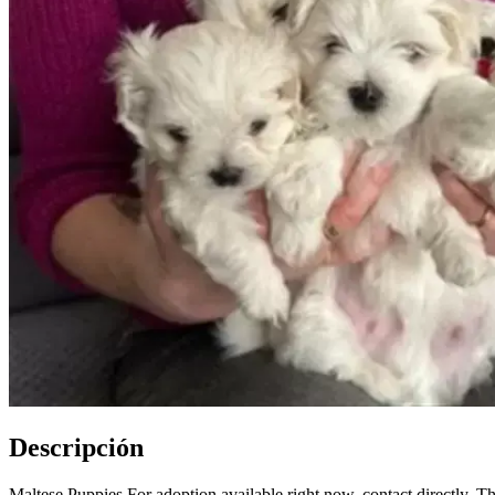
Descripción
Maltese Puppies For adoption available right now, contact directly. T