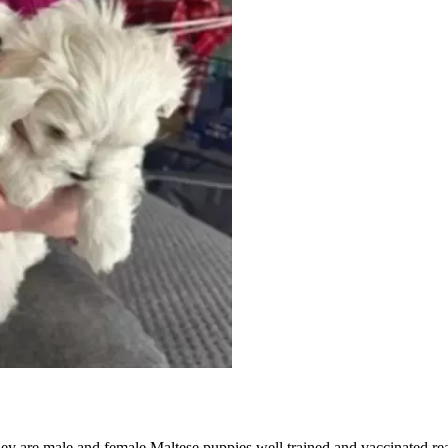
hey are male and female Maltese puppies well trained and vaccinated rea