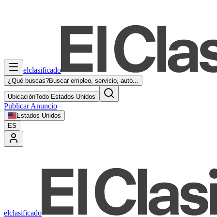
elclasificado
¿Qué buscas?
Buscar empleo, servicio, auto...
Ubicación
Todo Estados Unidos
Publicar Anuncio
Estados Unidos
ES
elclasificado