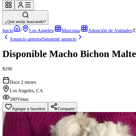
¿Qué estás buscando?
Inicio
/
Los Angeles
/
Mascotas
/
Adopción de Animales
/
D
Anuncio anterior
Siguiente anuncio
Disponible Macho Bichon Malte
$190
Hace 2 meses
Los Angeles, CA
580
Vistas
Agregar a favoritos
Compartir