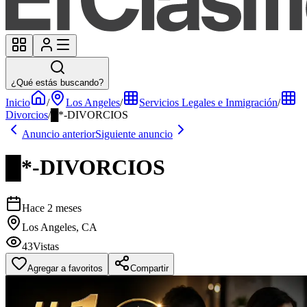
¿Qué estás buscando?
Inicio
/
Los Angeles
/
Servicios Legales e Inmigración
/
Divorcios
/
█*-DIVORCIOS
Anuncio anterior
Siguiente anuncio
█*-DIVORCIOS
Hace 2 meses
Los Angeles, CA
43
Vistas
Agregar a favoritos
Compartir