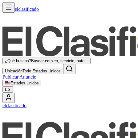
elclasificado
¿Qué buscas?
Buscar empleo, servicio, auto...
Ubicación
Todo Estados Unidos
Publicar Anuncio
Estados Unidos
ES
elclasificado