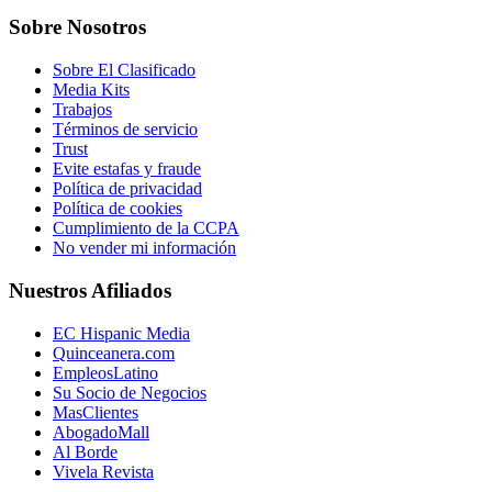
Sobre Nosotros
Sobre El Clasificado
Media Kits
Trabajos
Términos de servicio
Trust
Evite estafas y fraude
Política de privacidad
Política de cookies
Cumplimiento de la CCPA
No vender mi información
Nuestros Afiliados
EC Hispanic Media
Quinceanera.com
EmpleosLatino
Su Socio de Negocios
MasClientes
AbogadoMall
Al Borde
Vivela Revista