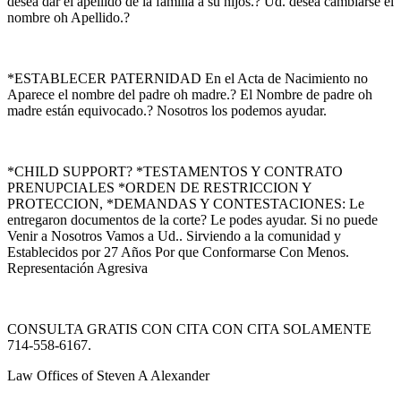
desea dar el apellido de la familia a su hijos.? Ud. desea cambiarse el
nombre oh Apellido.?
*ESTABLECER PATERNIDAD En el Acta de Nacimiento no
Aparece el nombre del padre oh madre.? El Nombre de padre oh
madre están equivocado.? Nosotros los podemos ayudar.
*CHILD SUPPORT? *TESTAMENTOS Y CONTRATO
PRENUPCIALES *ORDEN DE RESTRICCION Y
PROTECCION, *DEMANDAS Y CONTESTACIONES: Le
entregaron documentos de la corte? Le podes ayudar. Si no puede
Venir a Nosotros Vamos a Ud.. Sirviendo a la comunidad y
Establecidos por 27 Años Por que Conformarse Con Menos.
Representación Agresiva
CONSULTA GRATIS CON CITA CON CITA SOLAMENTE
714-558-6167.
Law Offices of Steven A Alexander