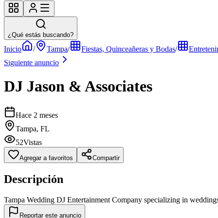
¿Qué estás buscando?
Inicio
/
Tampa
/
Fiestas, Quinceañeras y Bodas
/
Entreteni
Siguiente anuncio
DJ Jason & Associates
Hace 2 meses
Tampa, FL
52
Vistas
Agregar a favoritos
Compartir
Descripción
Tampa Wedding DJ Entertainment Company specializing in weddings, c
Reportar este anuncio