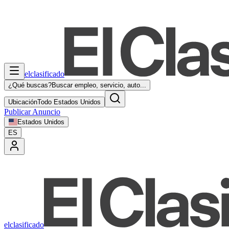
elclasificado
¿Qué buscas?
Buscar empleo, servicio, auto...
Ubicación
Todo Estados Unidos
Publicar Anuncio
Estados Unidos
ES
elclasificado