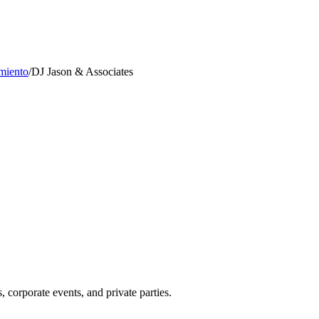
miento
/
DJ Jason & Associates
orporate events, and private parties.