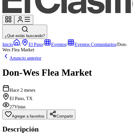
¿Qué estás buscando?
Inicio
/
El Paso
/
Eventos
/
Eventos Comunitarios
/
Don-
Wes Flea Market
Anuncio anterior
Don-Wes Flea Market
Hace 2 meses
El Paso, TX
27
Vistas
Agregar a favoritos
Compartir
Descripción