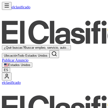
elclasificado
¿Qué buscas?
Buscar empleo, servicio, auto...
Ubicación
Todo Estados Unidos
Publicar Anuncio
Estados Unidos
ES
elclasificado