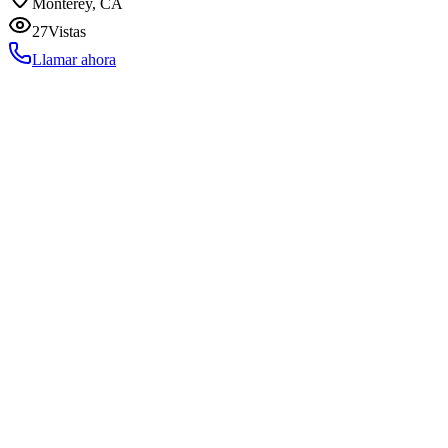
Monterey, CA
27
Vistas
Llamar ahora