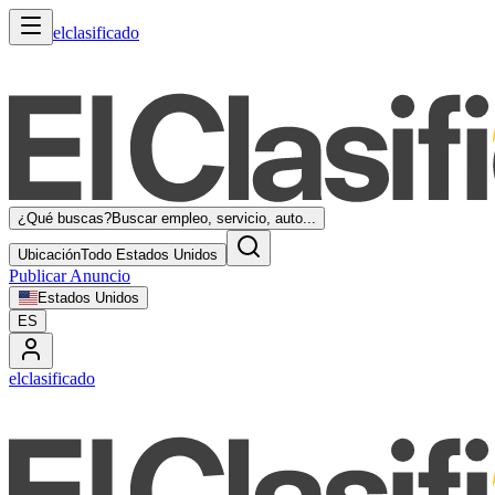
elclasificado
¿Qué buscas?
Buscar empleo, servicio, auto...
Ubicación
Todo Estados Unidos
Publicar Anuncio
Estados Unidos
ES
elclasificado