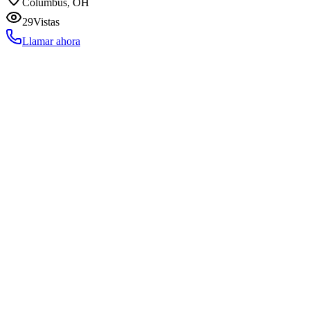
Columbus, OH
29
Vistas
Llamar ahora