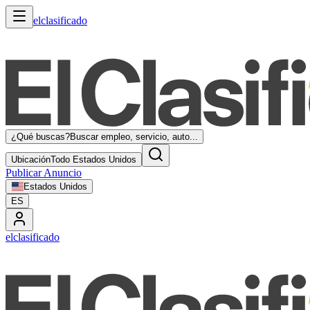
elclasificado
¿Qué buscas?
Buscar empleo, servicio, auto...
Ubicación
Todo Estados Unidos
Publicar Anuncio
Estados Unidos
ES
elclasificado