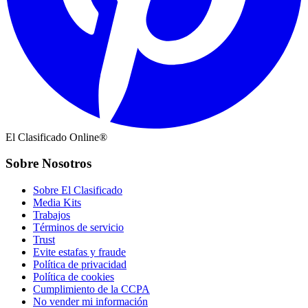
El Clasificado Online®
Sobre Nosotros
Sobre El Clasificado
Media Kits
Trabajos
Términos de servicio
Trust
Evite estafas y fraude
Política de privacidad
Política de cookies
Cumplimiento de la CCPA
No vender mi información