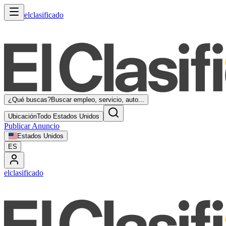
elclasificado
¿Qué buscas?
Buscar empleo, servicio, auto...
Ubicación
Todo Estados Unidos
Publicar Anuncio
Estados Unidos
ES
elclasificado