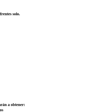
frentes solo.
arán a obtener:
os