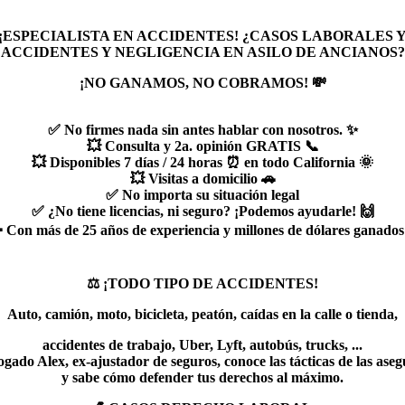
¡ESPECIALISTA EN ACCIDENTES! ¿CASOS LABORALES 
ACCIDENTES Y NEGLIGENCIA EN ASILO DE ANCIANOS?
¡NO GANAMOS, NO COBRAMOS! 💸
✅ No firmes nada sin antes hablar con nosotros. ✨
💥 Consulta y 2a. opinión GRATIS 📞
💥 Disponibles 7 días / 24 horas ⏰ en todo California 🌞
💥 Visitas a domicilio 🚗
✅ No importa su situación legal
✅ ¿No tiene licencias, ni seguro? ¡Podemos ayudarle! 🙌
 Con más de 25 años de experiencia y millones de dólares ganados
‍⚖️ ¡TODO TIPO DE ACCIDENTES!
Auto, camión, moto, bicicleta, peatón, caídas en la calle o tienda,
accidentes de trabajo, Uber, Lyft, autobús, trucks, ...
ogado Alex, ex-ajustador de seguros, conoce las tácticas de las ase
y sabe cómo defender tus derechos al máximo.