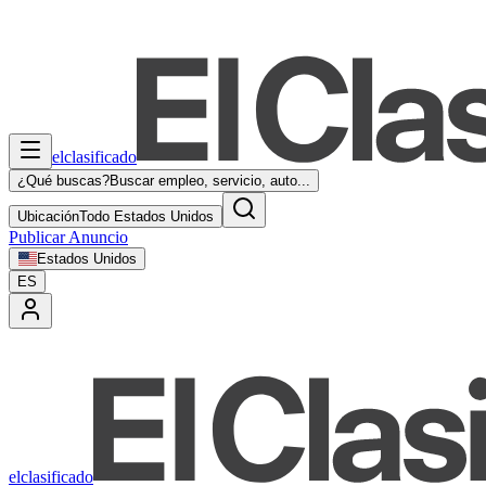
elclasificado
¿Qué buscas?
Buscar empleo, servicio, auto...
Ubicación
Todo Estados Unidos
Publicar Anuncio
Estados Unidos
ES
elclasificado