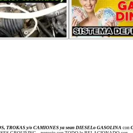
, TROKAS y/o CAMIONES ya sean DIESELo GASOLINA
con
 ENTERPRISES GROUP INC .. negocio con TODO lo RELACIONADO