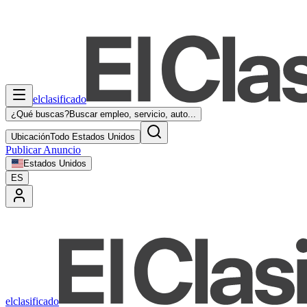
elclasificado
¿Qué buscas?
Buscar empleo, servicio, auto...
Ubicación
Todo Estados Unidos
Publicar Anuncio
Estados Unidos
ES
elclasificado