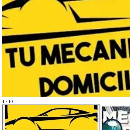
1
/
10