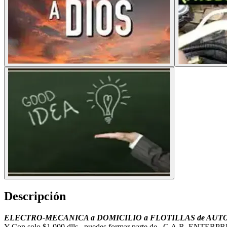
Descripción
ELECTRO-MECANICA a DOMICILIO a FLOTILLAS de AUTOS
Y Con solo $1,000 dlls...puedes formar parte de...C.A.R.