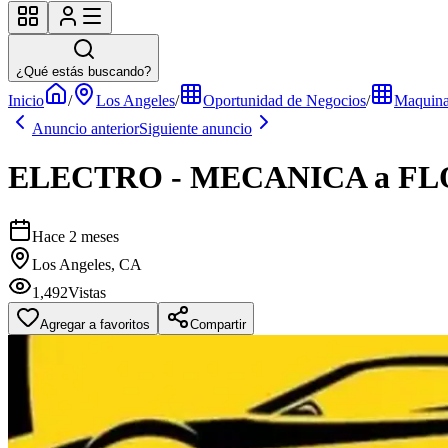
¿Qué estás buscando?
Inicio
/
Los Angeles
/
Oportunidad de Negocios
/
Maquina
Anuncio anterior
Siguiente anuncio
ELECTRO - MECANICA a FL
Hace 2 meses
Los Angeles, CA
1,492
Vistas
Agregar a favoritos
Compartir