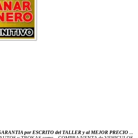
GARANTIA por ESCRITO del TALLER y al MEJOR PRECIO
...
 con .. AUTOS y TROKAS como .. COMPRA/VENTA de VEHICULOS