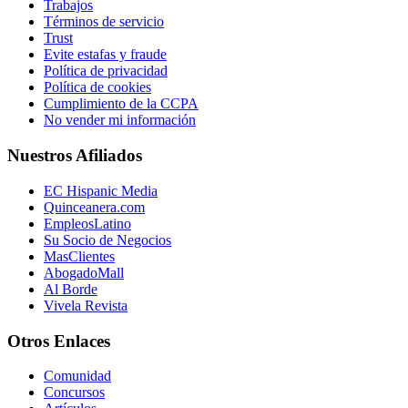
Trabajos
Términos de servicio
Trust
Evite estafas y fraude
Política de privacidad
Política de cookies
Cumplimiento de la CCPA
No vender mi información
Nuestros Afiliados
EC Hispanic Media
Quinceanera.com
EmpleosLatino
Su Socio de Negocios
MasClientes
AbogadoMall
Al Borde
Vivela Revista
Otros Enlaces
Comunidad
Concursos