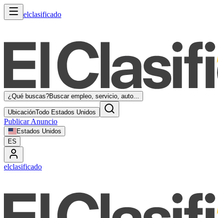
elclasificado
¿Qué buscas?
Buscar empleo, servicio, auto...
Ubicación
Todo Estados Unidos
Publicar Anuncio
Estados Unidos
ES
elclasificado