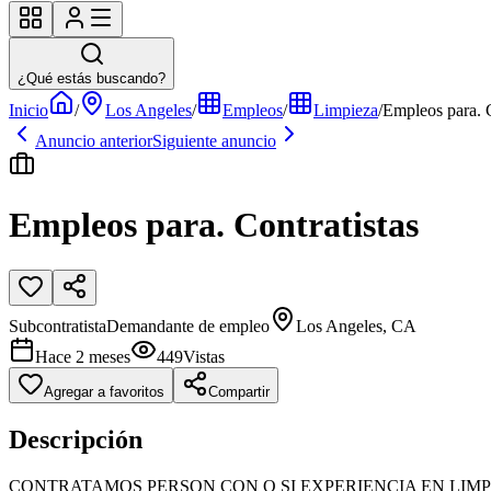
¿Qué estás buscando?
Inicio
/
Los Angeles
/
Empleos
/
Limpieza
/
Empleos para. C
Anuncio anterior
Siguiente anuncio
Empleos para. Contratistas
Subcontratista
Demandante de empleo
Los Angeles, CA
Hace 2 meses
449
Vistas
Agregar a favoritos
Compartir
Descripción
CONTRATAMOS PERSON CON O SI EXPERIENCIA EN LIMP