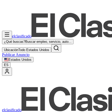
elclasificado
¿Qué buscas?
Buscar empleo, servicio, auto...
Ubicación
Todo Estados Unidos
Publicar Anuncio
Estados Unidos
ES
elclasificado