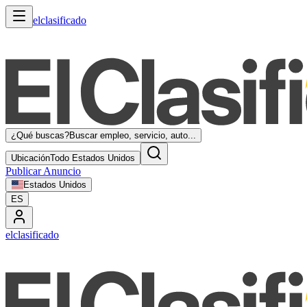
elclasificado
¿Qué buscas?
Buscar empleo, servicio, auto...
Ubicación
Todo Estados Unidos
Publicar Anuncio
Estados Unidos
ES
elclasificado