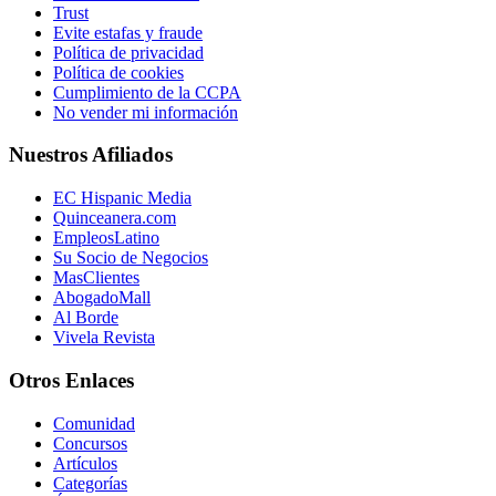
Trust
Evite estafas y fraude
Política de privacidad
Política de cookies
Cumplimiento de la CCPA
No vender mi información
Nuestros Afiliados
EC Hispanic Media
Quinceanera.com
EmpleosLatino
Su Socio de Negocios
MasClientes
AbogadoMall
Al Borde
Vivela Revista
Otros Enlaces
Comunidad
Concursos
Artículos
Categorías