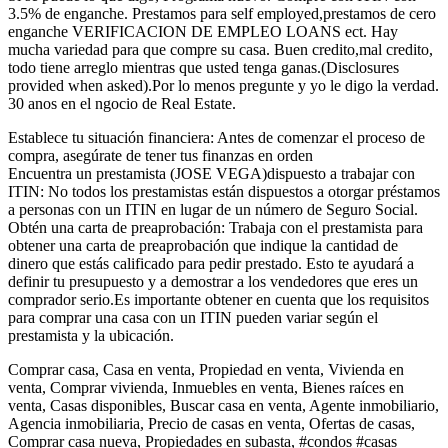
3.5% de enganche. Prestamos para self employed,prestamos de cero
enganche VERIFICACION DE EMPLEO LOANS ect. Hay
mucha variedad para que compre su casa. Buen credito,mal credito,
todo tiene arreglo mientras que usted tenga ganas.(Disclosures
provided when asked).Por lo menos pregunte y yo le digo la verdad.
30 anos en el ngocio de Real Estate.
Establece tu situación financiera: Antes de comenzar el proceso de
compra, asegúrate de tener tus finanzas en orden
Encuentra un prestamista (JOSE VEGA)dispuesto a trabajar con
ITIN: No todos los prestamistas están dispuestos a otorgar préstamos
a personas con un ITIN en lugar de un número de Seguro Social.
Obtén una carta de preaprobación: Trabaja con el prestamista para
obtener una carta de preaprobación que indique la cantidad de
dinero que estás calificado para pedir prestado. Esto te ayudará a
definir tu presupuesto y a demostrar a los vendedores que eres un
comprador serio.Es importante obtener en cuenta que los requisitos
para comprar una casa con un ITIN pueden variar según el
prestamista y la ubicación.
Comprar casa, Casa en venta, Propiedad en venta, Vivienda en
venta, Comprar vivienda, Inmuebles en venta, Bienes raíces en
venta, Casas disponibles, Buscar casa en venta, Agente inmobiliario,
Agencia inmobiliaria, Precio de casas en venta, Ofertas de casas,
Comprar casa nueva, Propiedades en subasta, #condos #casas