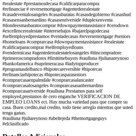
#realestate #prestamosdecasa #calificarparacompra
#refinanciar # reversemortgage #agentederealestate
#casadeventalosangeles #casasbaratas #casasdegobierno #casashud
#casasensanbernardino #casasenriverside #duplexenventa
#dondeesmasbaratocomprar #downpaymentassistance #cerodown
#excellencerealestate #interesebajos #bajarelpagodecasa
#selfemployedprestamos #ventadecasas #reversemortgage #seniors
#homeloans #comprarcasa #downpaymentassistance #realestate
#calificarparacomprar #selfemployedloans
#vendermicasa #agentederealestatelosangeles #itincompradore
#primeroscompradores #firsttimebuyers #raulluna #julianareynoso
#bankofamerica #suprimeracasa #ladytopproducer
#programasdelbanco #hipotecareversible #hipotecas
#refinanciarhipotecas #hipotecasparaseniors
#comprarcasaenpalmdale #conprarcasalancaster
#comprarcasalosangeles #comprarcasasanbernardino
#comprarcasariverside #raulluna Prestamos para self
employed,prestamos de cero enganche VERIFICACION DE
EMPLEO LOANS ect. Hay mucha variedad para que compre su
casa. Buen credito,mal credito, todo tiene arreglo mientras que usted
tenga ganas.
#raulluna #juliareynoso #abeltejeda #themortgageguys
#elclasificado