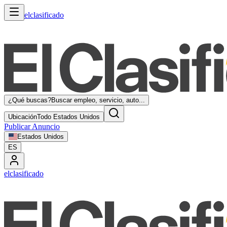
elclasificado
¿Qué buscas?
Buscar empleo, servicio, auto...
Ubicación
Todo Estados Unidos
Publicar Anuncio
Estados Unidos
ES
elclasificado