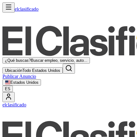
elclasificado
¿Qué buscas?
Buscar empleo, servicio, auto...
Ubicación
Todo Estados Unidos
Publicar Anuncio
Estados Unidos
ES
elclasificado