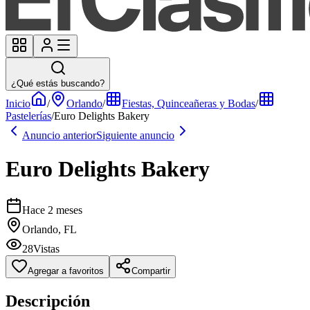
¿Qué estás buscando?
Inicio
/
Orlando
/
Fiestas, Quinceañeras y Bodas
/
Pastelerías
/
Euro Delights Bakery
Anuncio anterior
Siguiente anuncio
Euro Delights Bakery
Hace 2 meses
Orlando, FL
28
Vistas
Agregar a favoritos
Compartir
Descripción