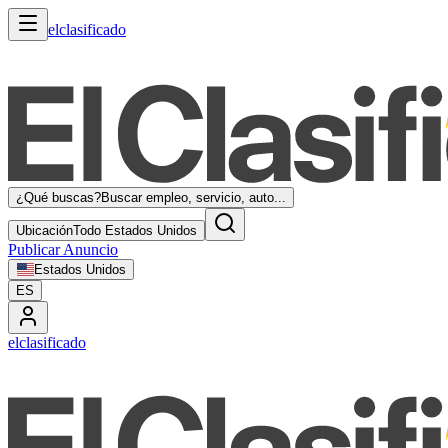
elclasificado
¿Qué buscas?
Buscar empleo, servicio, auto...
Ubicación
Todo Estados Unidos
Publicar Anuncio
Estados Unidos
ES
elclasificado