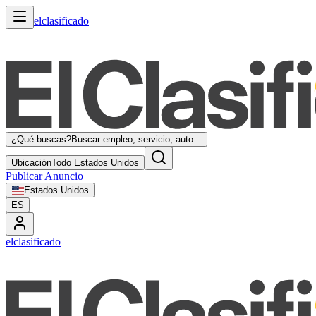
elclasificado
¿Qué buscas?
Buscar empleo, servicio, auto...
Ubicación
Todo Estados Unidos
Publicar Anuncio
Estados Unidos
ES
elclasificado