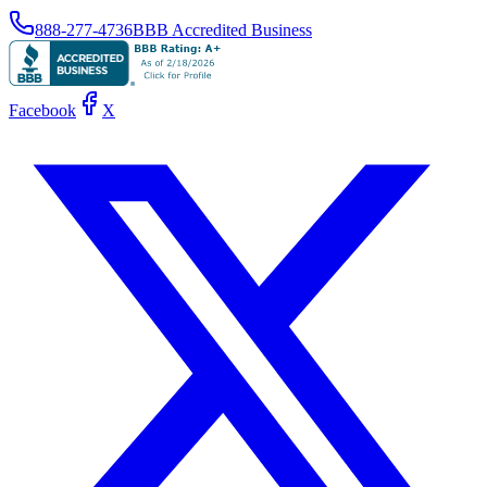
888-277-4736
BBB Accredited Business
Facebook
X