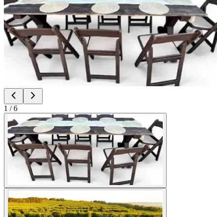
1
/
6