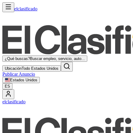
elclasificado
¿Qué buscas?
Buscar empleo, servicio, auto...
Ubicación
Todo Estados Unidos
Publicar Anuncio
Estados Unidos
ES
elclasificado