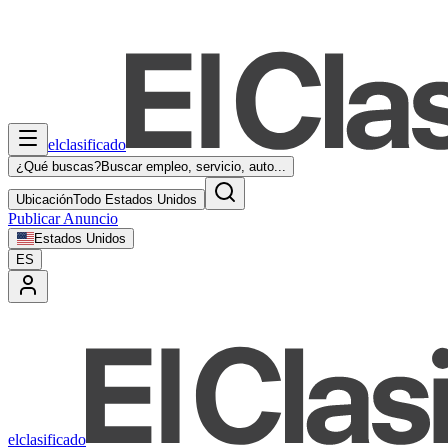
elclasificado
¿Qué buscas?
Buscar empleo, servicio, auto...
Ubicación
Todo Estados Unidos
Publicar Anuncio
Estados Unidos
ES
elclasificado