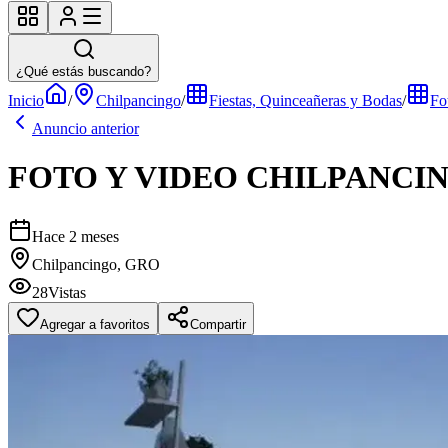
¿Qué estás buscando?
Inicio
/
Chilpancingo
/
Fiestas, Quinceañeras y Bodas
/
Fo
Anuncio anterior
FOTO Y VIDEO CHILPANCI
Hace 2 meses
Chilpancingo, GRO
28
Vistas
Agregar a favoritos
Compartir