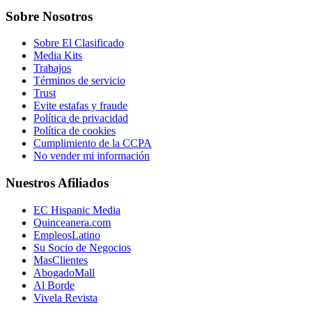
Sobre Nosotros
Sobre El Clasificado
Media Kits
Trabajos
Términos de servicio
Trust
Evite estafas y fraude
Política de privacidad
Política de cookies
Cumplimiento de la CCPA
No vender mi información
Nuestros Afiliados
EC Hispanic Media
Quinceanera.com
EmpleosLatino
Su Socio de Negocios
MasClientes
AbogadoMall
Al Borde
Vivela Revista