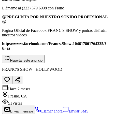
Llámame al (323) 579 6998 con Franc
😲
PREGUNTA POR NUESTRO SONIDO PROFESIONAL
😲
Pagina Oficial de Facebook FRANC'S SHOW y podrás disfrutar
nuestros videos
https://www.facebook.com/Francs-Show-104617801764335/?
ti=as
Reportar este anuncio
FRANC'S SHOW - HOLLYWOOD
Hace 2 meses
Fresno, CA
51
Vistas
Llamar ahora
Enviar SMS
Enviar mensaje