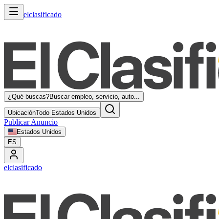
elclasificado
¿Qué buscas?
Buscar empleo, servicio, auto...
Ubicación
Todo Estados Unidos
Publicar Anuncio
Estados Unidos
ES
elclasificado