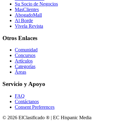
Su Socio de Negocios
MasClientes
AbogadoMall
Al Borde
Vivela Revista
Otros Enlaces
Comunidad
Concursos
Artículos
Categorías
Áreas
Servicio y Apoyo
FAQ
Contáctanos
Consent Preferences
© 2026 ElClasificado ® | EC Hispanic Media