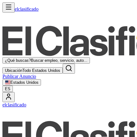
elclasificado
¿Qué buscas?
Buscar empleo, servicio, auto...
Ubicación
Todo Estados Unidos
Publicar Anuncio
Estados Unidos
ES
elclasificado