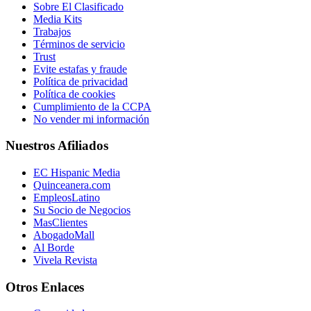
Sobre El Clasificado
Media Kits
Trabajos
Términos de servicio
Trust
Evite estafas y fraude
Política de privacidad
Política de cookies
Cumplimiento de la CCPA
No vender mi información
Nuestros Afiliados
EC Hispanic Media
Quinceanera.com
EmpleosLatino
Su Socio de Negocios
MasClientes
AbogadoMall
Al Borde
Vivela Revista
Otros Enlaces