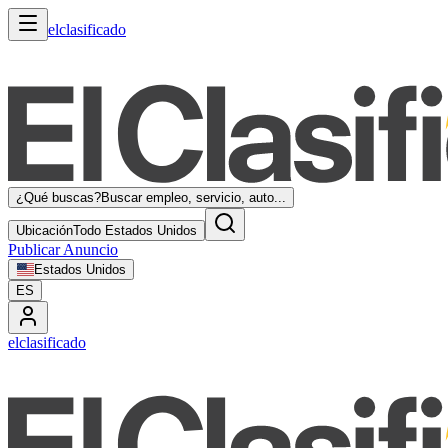
elclasificado
¿Qué buscas?
Buscar empleo, servicio, auto...
Ubicación
Todo Estados Unidos
Publicar Anuncio
Estados Unidos
ES
elclasificado