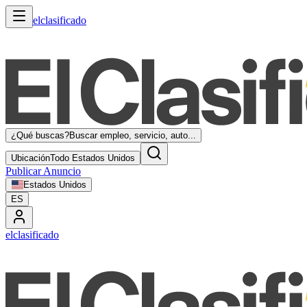
elclasificado
¿Qué buscas?
Buscar empleo, servicio, auto...
Ubicación
Todo Estados Unidos
Publicar Anuncio
Estados Unidos
ES
elclasificado