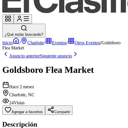
¿Qué estás buscando?
Inicio
/
Charlotte
/
Eventos
/
Otros Eventos
/
Goldsboro
Flea Market
Anuncio anterior
Siguiente anuncio
Goldsboro Flea Market
Hace 2 meses
Charlotte, NC
24
Vistas
Agregar a favoritos
Compartir
Descripción