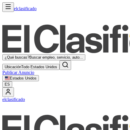
elclasificado
¿Qué buscas?
Buscar empleo, servicio, auto...
Ubicación
Todo Estados Unidos
Publicar Anuncio
Estados Unidos
ES
elclasificado