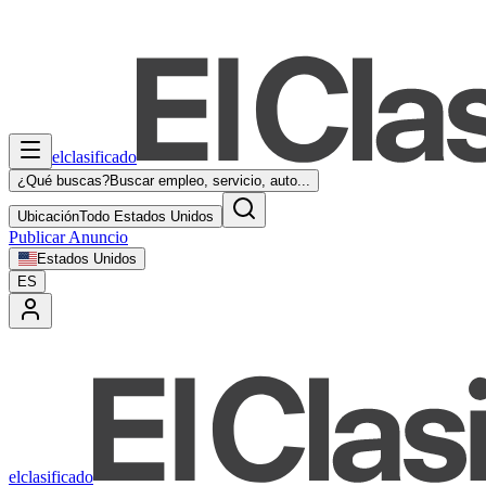
elclasificado
¿Qué buscas?
Buscar empleo, servicio, auto...
Ubicación
Todo Estados Unidos
Publicar Anuncio
Estados Unidos
ES
elclasificado