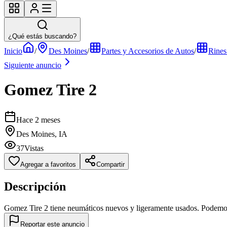
¿Qué estás buscando?
Inicio
/
Des Moines
/
Partes y Accesorios de Autos
/
Rines
Siguiente anuncio
Gomez Tire 2
Hace 2 meses
Des Moines, IA
37
Vistas
Agregar a favoritos
Compartir
Descripción
Gomez Tire 2 tiene neumáticos nuevos y ligeramente usados. Podemos 
Reportar este anuncio